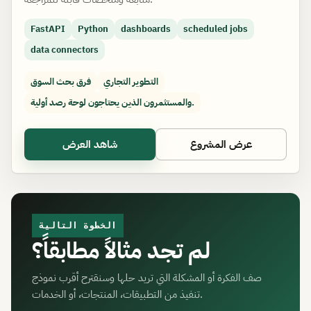
FastAPI
Python
dashboards
scheduled jobs
data connectors
التطوير التجاري
فرق بحث السوق
والمستثمرون الذين يحتاجون لوحة رصد أولية.
عرض المشروع
شاهد العرض
الخطوة التالية
لم تجد مثالاً مطابقاً؟
صف الفكرة أو المشكلة التي تريد حلها وسنقترح أقرب نموذج
تنفيذ من التطبيقات، المنتجات، أو الخدمات.