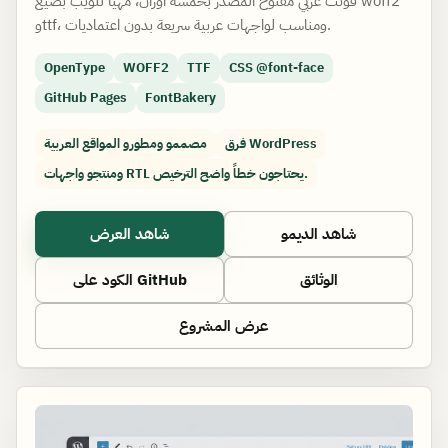
فونت عربي مفتوح المصدر بخمسة أوزان، مهيأ للويب بصيغ woff2
وttf، ومناسب لواجهات عربية سريعة بدون اعتماديات.
OpenType
WOFF2
TTF
CSS @font-face
GitHub Pages
FontBakery
فرق WordPress
مصممو ومطورو المواقع العربية
ومنتجو واجهات RTL يحتاجون خطاً واضح الترخيص.
شاهد الديمو
شاهد العرض
الوثائق
الكود على GitHub
عرض المشروع