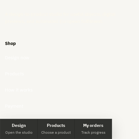
A design-to-product studio for useful objects, digital
previews, and automated European fulfilment.
Shop
Design now
Products
How it works
Payment
My orders
Design
Products
My orders
Open the studio
Choose a product
Track progress